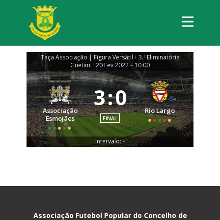
Taça Associação | Figura Versátil
3.ª Eliminatória
|
Guetim
20 Fev 2022
-
10:00
|
3
:
0
Associação
Rio Largo
Esmojães
FINAL
Intervalo: -
Associação Futebol Popular do Concelho de