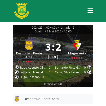
2024/25 1.ª Divisão
Jornada 15
|
Guetim
3 Mai 2025
-
15:00
|
3
:
2
Desportivo Ponte
Magos Anta
Anta
FINAL
Tiago Augusto Oliveira Rocha
0'
Bernardo Pinto Gonçalves
0'
Lourenço Manuel Ribeiro Neto
0'
Cauan Silva Resende
0'
Hugo Cristiano Barbosa Conceição
0'
Intervalo: 2-0
Desportivo Ponte Anta