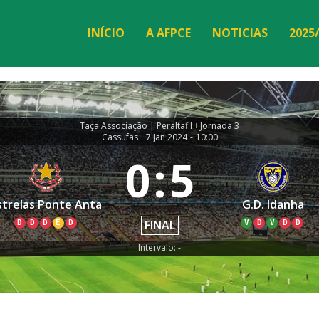
INÍCIO
A AFPCE
NOTICIAS
2025
Taça Associação | Peraltafil
Jornada 3
|
Cassufas
7 Jan 2024
-
10:00
|
0
:
5
strelas Ponte Anta
G.D. Idanha
FINAL
D
D
D
E
D
V
D
V
D
D
Intervalo: -