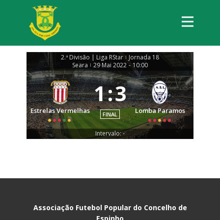
2.ª Divisão | Liga RStar
Jornada 18
|
Seara
29 Mai 2022
-
10:00
|
1
:
3
Estrelas Vermelhas
Lomba Paramos
FINAL
Intervalo: -
Associação Futebol Popular do Concelho de
Espinho