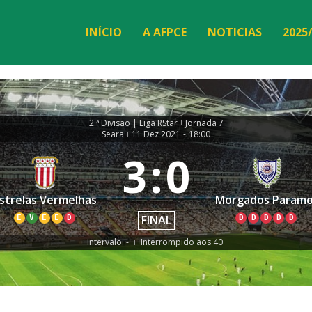
INÍCIO
A AFPCE
NOTICIAS
2025
2.ª Divisão | Liga RStar
Jornada 7
|
Seara
11 Dez 2021
-
18:00
|
3
:
0
strelas Vermelhas
Morgados Param
FINAL
E
V
E
E
D
D
D
D
D
D
Intervalo: -
Interrompido aos 40'
|