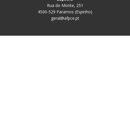
Rua do Monte, 251
4500-529 Paramos (Espinho)
geral@afpce.pt