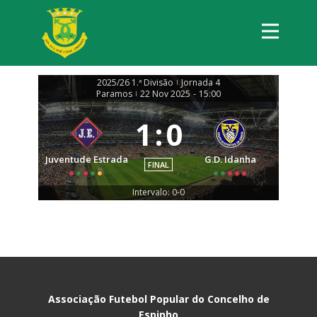
2025/26 1.ª Divisão
Jornada 4
|
Paramos
22 Nov 2025
-
15:00
|
1
:
0
Juventude Estrada
G.D. Idanha
FINAL
Intervalo: 0-0
Associação Futebol Popular do Concelho de
Espinho