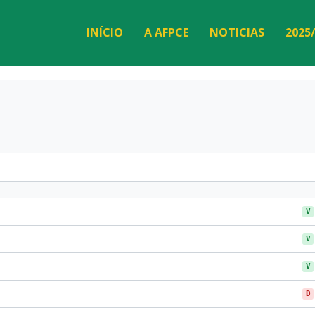
INÍCIO
A AFPCE
NOTICIAS
2025
V
V
V
D