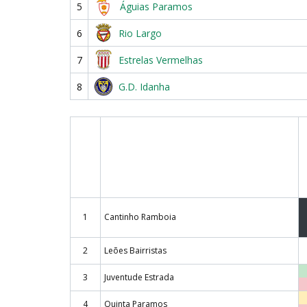
5
Águias Paramos
6
Rio Largo
7
Estrelas Vermelhas
8
G.D. Idanha
1
Cantinho Ramboia
2
Leões Bairristas
3
Juventude Estrada
4
Quinta Paramos