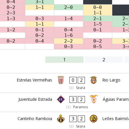
0–4
3–1
0–2
1–1
2–0
0–0
2–3
1–1
1–3
0–3
1–4
2–1
2–
1–1
1–5
2–
1–2
0–1
0–4
0–1
1–
0–2
1–6
0–2
0–4
2–2
0–2
3–
0–3
0–5
3–
1
2
0
2
Estrelas Vermelhas
Rio Largo
Seara
3
2
Juventude Estrada
Águias Param
Paramos
3
2
Cantinho Ramboia
Leões Bairrist
Seara