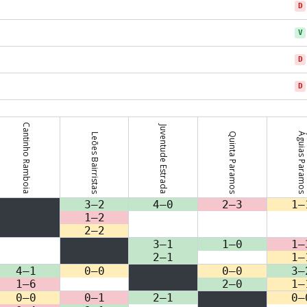
D
V
D
D
Cantinho Ramboia
Juventude Estrada
Quinta Paramos
Águias Paramo
Leões Bairristas
3–2
4–0
2–3
1–
1–2
2–2
3–1
1–0
1–
2–1
1–
4–1
0–0
0–0
3–
1–6
2–0
1–
0–0
0–1
2–1
0–