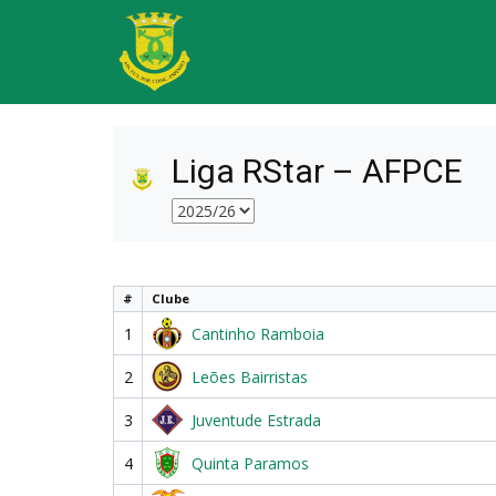
Liga RStar – AFPCE
#
Clube
1
Cantinho Ramboia
2
Leões Bairristas
3
Juventude Estrada
4
Quinta Paramos