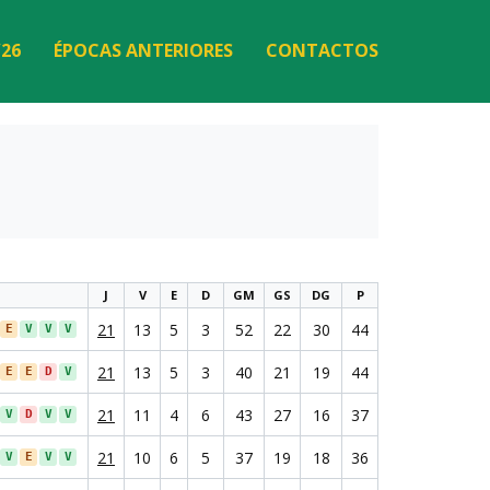
/26
ÉPOCAS ANTERIORES
CONTACTOS
J
V
E
D
GM
GS
DG
P
21
13
5
3
52
22
30
44
E
V
V
V
21
13
5
3
40
21
19
44
E
E
D
V
21
11
4
6
43
27
16
37
V
D
V
V
21
10
6
5
37
19
18
36
V
E
V
V