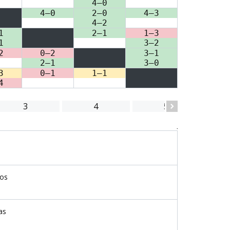
4–0
4–0
2–0
4–3
4–2
1
2–1
1–3
1
3–2
2
0–2
3–1
2–1
3–0
3
0–1
1–1
4
3
4
5
Jornada 2
25 Out 2025
15:00
25 Out 2025
os
15:00
25 Out 2025
as
18:00