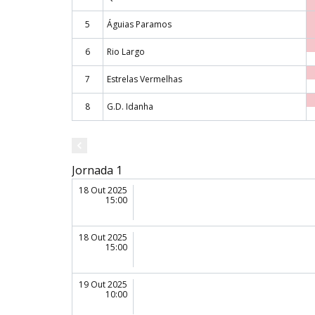
5
Águias Paramos
6
Rio Largo
7
Estrelas Vermelhas
8
G.D. Idanha
Jornada 1
18 Out 2025
15:00
18 Out 2025
15:00
19 Out 2025
10:00