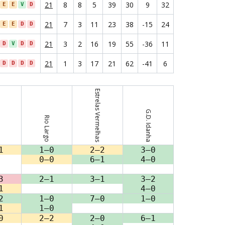
21
8
8
5
39
30
9
32
E
E
V
D
21
7
3
11
23
38
-15
24
E
E
D
D
21
3
2
16
19
55
-36
11
D
V
D
D
21
1
3
17
21
62
-41
6
D
D
D
D
Estrelas Vermelhas
s
G.D. Idanha
Rio Largo
1
1–0
2–2
3–0
0–0
6–1
4–0
3
2–1
3–1
3–2
1
4–0
2
1–0
7–0
1–0
1
1–0
0
2–2
2–0
6–1