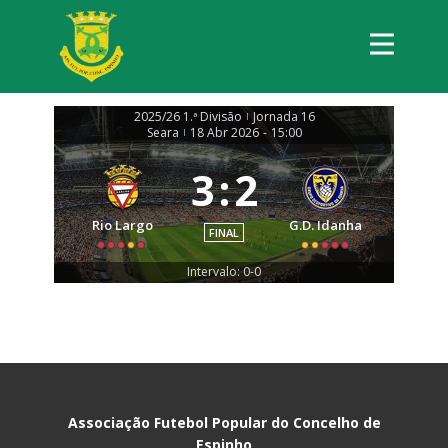
2025/26 1.ª Divisão
Jornada 16
|
Seara
18 Abr 2026
-
15:00
|
3
:
2
Rio Largo
G.D. Idanha
FINAL
Intervalo: 0-0
Associação Futebol Popular do Concelho de
Espinho