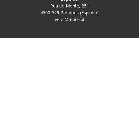
Rua do Monte, 251
4500-529 Paramos (Espinho)
geral@afpce.pt