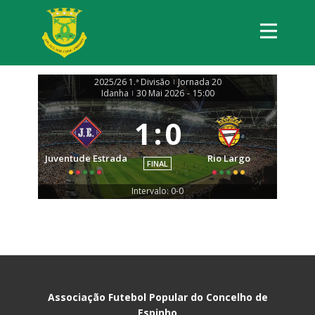
2025/26 1.ª Divisão
Jornada 20
|
Idanha
30 Mai 2026
-
15:00
|
1
:
0
Juventude Estrada
Rio Largo
FINAL
Intervalo: 0-0
Associação Futebol Popular do Concelho de
Espinho