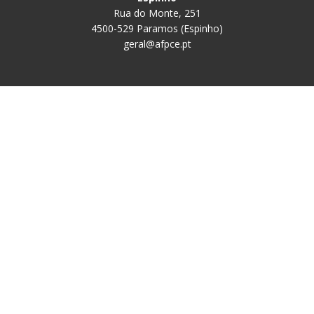
Rua do Monte, 251
4500-529 Paramos (Espinho)
geral@afpce.pt