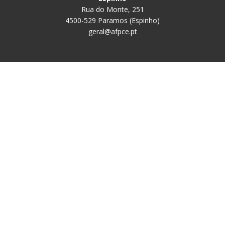
Rua do Monte, 251
4500-529 Paramos (Espinho)
geral@afpce.pt