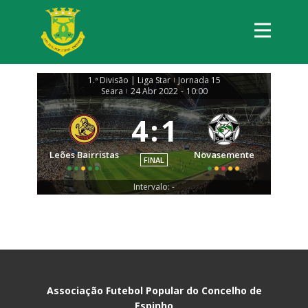
1.ª Divisão | Liga Star
Jornada 15
|
Seara
24 Abr 2022
-
10:00
|
4
:
1
Leões Bairristas
Novasemente
FINAL
Intervalo: -
Associação Futebol Popular do Concelho de
Espinho