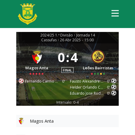
2024/25 1.ª Divisão
Jornada 14
|
Cassufas
26 Abr 2025
-
15:00
|
0
:
4
Magos Anta
Leões Bairristas
FINAL
Fernando Carmo Almeida Miranda
0'
Fausto Alexandre Trindade Magalhaes
0'
Helder Orlando Costa Silva
0'
Eduardo Jose Rodrigues Pinhal
0'
Intervalo: 0-4
Magos Anta