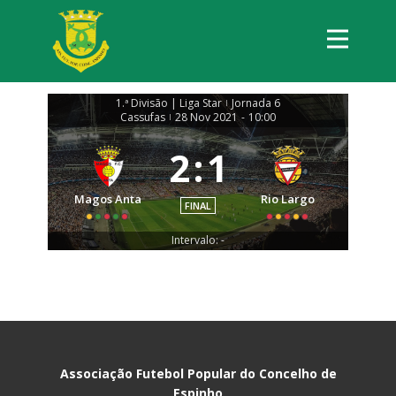
1.ª Divisão | Liga Star
Jornada 6
|
Cassufas
28 Nov 2021
-
10:00
|
2
:
1
Magos Anta
Rio Largo
FINAL
Intervalo: -
Associação Futebol Popular do Concelho de
Espinho