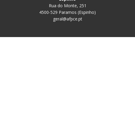
Rua do Monte, 251
4500-529 Paramos (Espinho)
geral@afpce.pt