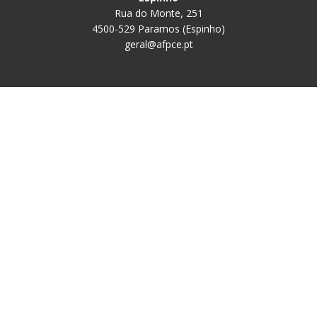
Rua do Monte, 251
4500-529 Paramos (Espinho)
geral@afpce.pt