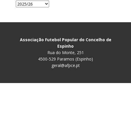
Associação Futebol Popular do Concelho de
Espinho
Rua do Monte, 251
4500-529 Paramos (Espinho)
geral@afpce.pt