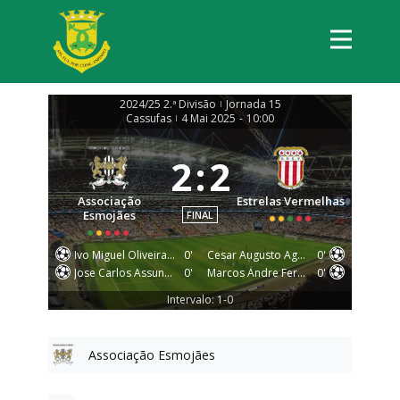
2024/25 2.ª Divisão
Jornada 15
|
Cassufas
4 Mai 2025
-
10:00
|
2
:
2
Associação
Estrelas Vermelhas
Esmojães
FINAL
Ivo Miguel Oliveira Couto
0'
Cesar Augusto Aguirre Diaz
0'
Jose Carlos Assunção Sousa Silva
0'
Marcos Andre Fernades Arruda
0'
Intervalo: 1-0
Associação Esmojães