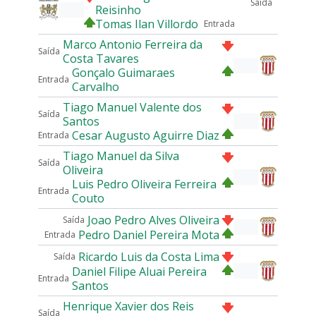
Saída
Reisinho
Tomas Ilan Villordo
Entrada
Marco Antonio Ferreira da
Saída
Costa Tavares
Gonçalo Guimaraes
Entrada
Carvalho
Tiago Manuel Valente dos
Saída
Santos
Cesar Augusto Aguirre Diaz
Entrada
Tiago Manuel da Silva
Saída
Oliveira
Luis Pedro Oliveira Ferreira
Entrada
Couto
Joao Pedro Alves Oliveira
Saída
Pedro Daniel Pereira Mota
Entrada
Ricardo Luis da Costa Lima
Saída
Daniel Filipe Aluai Pereira
Entrada
Santos
Henrique Xavier dos Reis
Saída