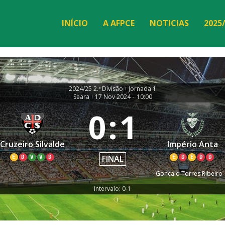
INÍCIO
A AFPCE
NOTICIAS
2025
2024/25 2.ª Divisão
Jornada 1
|
Seara
17 Nov 2024
-
10:00
|
0
:
1
Cruzeiro Silvalde
Império Anta
FINAL
E
D
V
V
D
E
D
E
D
D
Gonçalo Torres Ribeiro
Intervalo: 0-1