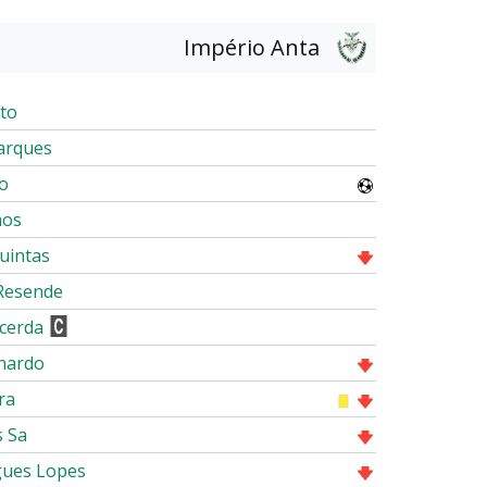
Império Anta
nto
arques
ro
mos
uintas
Resende
acerda
nardo
ira
s Sa
gues Lopes