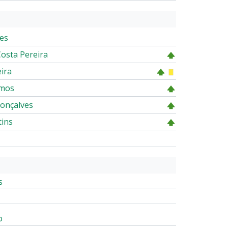
res
osta Pereira
eira
amos
Gonçalves
tins
s
o