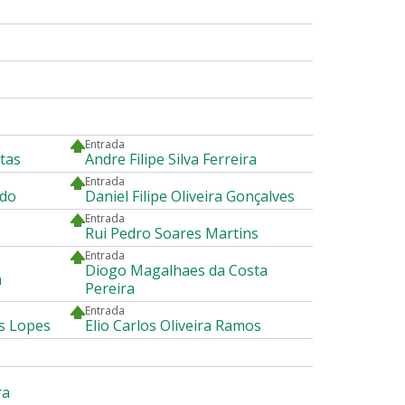
Entrada
tas
Andre Filipe Silva Ferreira
Entrada
rdo
Daniel Filipe Oliveira Gonçalves
Entrada
Rui Pedro Soares Martins
Entrada
Diogo Magalhaes da Costa
a
Pereira
Entrada
s Lopes
Elio Carlos Oliveira Ramos
ra