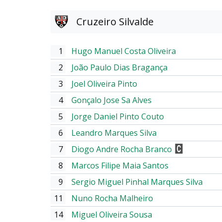
Cruzeiro Silvalde
1
Hugo Manuel Costa Oliveira
2
João Paulo Dias Bragança
3
Joel Oliveira Pinto
4
Gonçalo Jose Sa Alves
5
Jorge Daniel Pinto Couto
6
Leandro Marques Silva
7
Diogo Andre Rocha Branco
8
Marcos Filipe Maia Santos
9
Sergio Miguel Pinhal Marques Silva
11
Nuno Rocha Malheiro
14
Miguel Oliveira Sousa