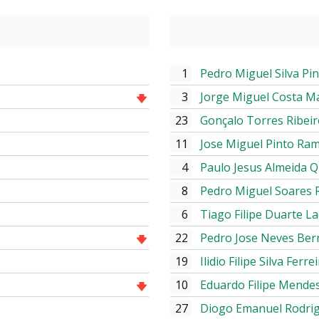
1
Pedro Miguel Silva Pi
3
Jorge Miguel Costa M
23
Gonçalo Torres Ribei
11
Jose Miguel Pinto Ra
4
Paulo Jesus Almeida Q
8
Pedro Miguel Soares 
6
Tiago Filipe Duarte L
22
Pedro Jose Neves Ber
19
Ilidio Filipe Silva Ferre
10
Eduardo Filipe Mende
27
Diogo Emanuel Rodri