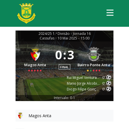
2024/25 1.ª Divisão
Jornada 16
|
Cassufas
10 Mai 2025
-
15:00
|
0
:
3
Magos Anta
Bairro Ponte Anta
FINAL
Rui Miguel Ventura Silva Costa
0'
Mario Jorge Alcobia Morais
0'
Diogo Filipe Gonçalves Oliveira
0'
Intervalo: 0-1
Magos Anta