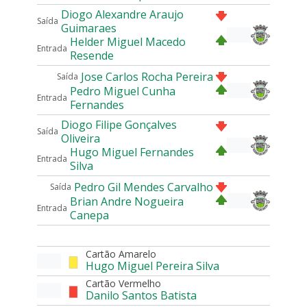
Diogo Alexandre Araujo
Saída
Guimaraes
Helder Miguel Macedo
Entrada
Resende
Jose Carlos Rocha Pereira
Saída
Pedro Miguel Cunha
Entrada
Fernandes
Diogo Filipe Gonçalves
Saída
Oliveira
Hugo Miguel Fernandes
Entrada
Silva
Pedro Gil Mendes Carvalho
Saída
Brian Andre Nogueira
Entrada
Canepa
Cartão Amarelo
Hugo Miguel Pereira Silva
Cartão Vermelho
Danilo Santos Batista