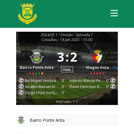
2024/25 1.ª Divisão
Jornada 7
|
Cassufas
18 Jan 2025
-
15:00
|
3
:
2
Bairro Ponte Anta
Magos Anta
FINAL
Rui Miguel Ventura Silva Costa
0'
Aderito Manuel Ferreira Meireles
0'
Serafim Manuel Moreira Gomes
0'
Flavio Henrique Botti Vieira
0'
Diogo Filipe Gonçalves Oliveira
0'
Intervalo: 1-1
Bairro Ponte Anta