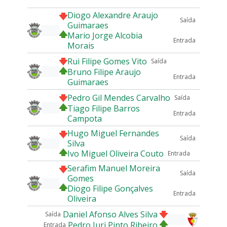
Diogo Alexandre Araujo
Saída
Guimaraes
Mario Jorge Alcobia
Entrada
Morais
Rui Filipe Gomes Vito
Saída
Bruno Filipe Araujo
Entrada
Guimaraes
Pedro Gil Mendes Carvalho
Saída
Tiago Filipe Barros
Entrada
Campota
Hugo Miguel Fernandes
Saída
Silva
Ivo Miguel Oliveira Couto
Entrada
Serafim Manuel Moreira
Saída
Gomes
Diogo Filipe Gonçalves
Entrada
Oliveira
Daniel Afonso Alves Silva
Saída
Pedro Iuri Pinto Ribeiro
Entrada